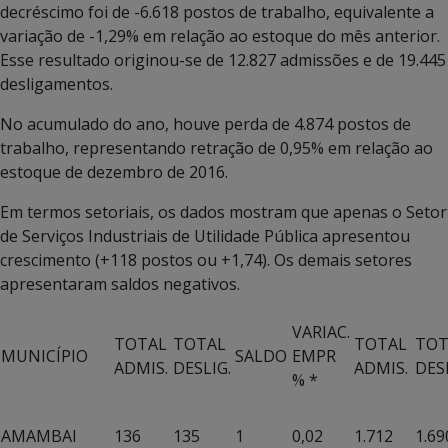
decréscimo foi de -6.618 postos de trabalho, equivalente a
variação de -1,29% em relação ao estoque do mês anterior.
Esse resultado originou-se de 12.827 admissões e de 19.445
desligamentos.
No acumulado do ano, houve perda de 4.874 postos de
trabalho, representando retração de 0,95% em relação ao
estoque de dezembro de 2016.
Em termos setoriais, os dados mostram que apenas o Setor
de Serviços Industriais de Utilidade Pública apresentou
crescimento (+118 postos ou +1,74). Os demais setores
apresentaram saldos negativos.
VARIAC.
TOTAL
TOTAL
TOTAL
TOT
MUNICÍPIO
SALDO
EMPR
ADMIS.
DESLIG.
ADMIS.
DES
% *
AMAMBAI
136
135
1
0,02
1.712
1.69