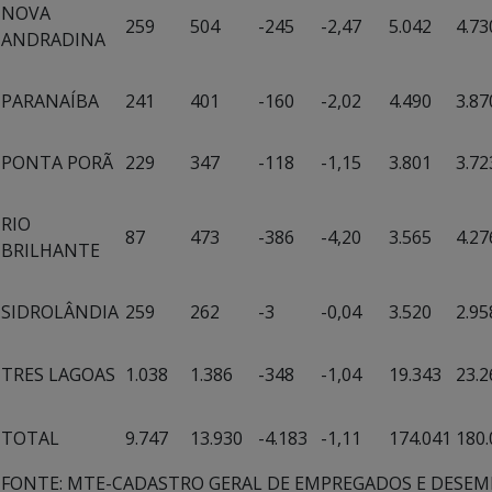
NOVA
259
504
-245
-2,47
5.042
4.73
ANDRADINA
PARANAÍBA
241
401
-160
-2,02
4.490
3.87
PONTA PORÃ
229
347
-118
-1,15
3.801
3.72
RIO
87
473
-386
-4,20
3.565
4.27
BRILHANTE
SIDROLÂNDIA
259
262
-3
-0,04
3.520
2.95
TRES LAGOAS
1.038
1.386
-348
-1,04
19.343
23.2
TOTAL
9.747
13.930
-4.183
-1,11
174.041
180.
FONTE: MTE-CADASTRO GERAL DE EMPREGADOS E DESEMP