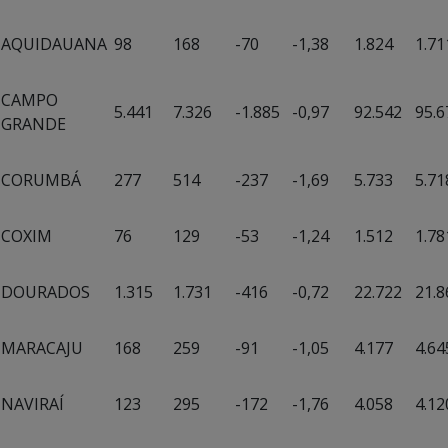
AQUIDAUANA
98
168
-70
-1,38
1.824
1.71
CAMPO
5.441
7.326
-1.885
-0,97
92.542
95.6
GRANDE
CORUMBÁ
277
514
-237
-1,69
5.733
5.71
COXIM
76
129
-53
-1,24
1.512
1.78
DOURADOS
1.315
1.731
-416
-0,72
22.722
21.8
MARACAJU
168
259
-91
-1,05
4.177
4.64
NAVIRAÍ
123
295
-172
-1,76
4.058
4.12