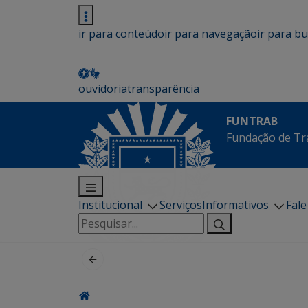
ir para conteúdo
ir para navegação
ir para b
ouvidoria
transparência
FUNTRAB
Fundação de Tr
Institucional
Serviços
Informativos
Fal
Pesquisar
por: