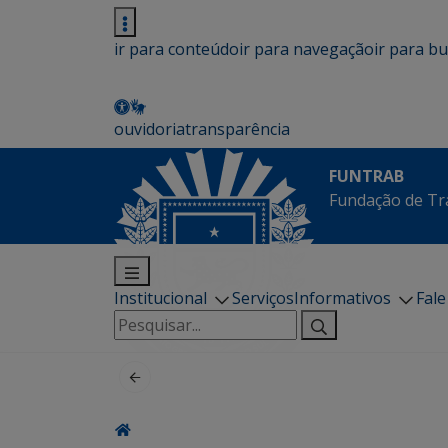
ir para conteúdo
ir para navegação
ir para b
ouvidoria
transparência
FUNTRAB
Fundação de Tr
Institucional
Serviços
Informativos
Fal
Pesquisar
por: