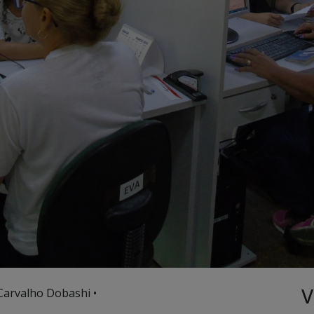
V
Carvalho Dobashi •