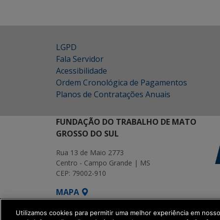
LGPD
Fala Servidor
Acessibilidade
Ordem Cronológica de Pagamentos
Planos de Contratações Anuais
FUNDAÇÃO DO TRABALHO DE MATO
GROSSO DO SUL
Rua 13 de Maio 2773
Centro - Campo Grande | MS
CEP: 79002-910
MAPA
SETDIG | Secretaria-Executiva de Transf
Utilizamos cookies para permitir uma melhor experiência em noss