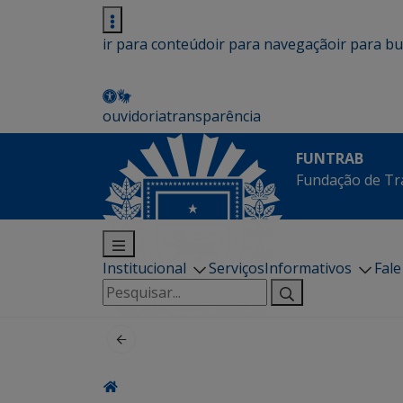
ir para conteúdo
ir para navegação
ir para b
ouvidoria
transparência
FUNTRAB
Fundação de Tr
Institucional
Serviços
Informativos
Fal
Pesquisar
por: