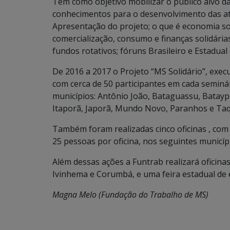
Tem como objetivo mobilizar o público alvo d
conhecimentos para o desenvolvimento das at
Apresentação do projeto; o que é economia s
comercialização, consumo e finanças solidárias
fundos rotativos; fóruns Brasileiro e Estadual
De 2016 a 2017 o Projeto “MS Solidário”, exec
com cerca de 50 participantes em cada seminár
municípios: Antônio João, Bataguassu, Bataypo
Itaporã, Japorã, Mundo Novo, Paranhos e Ta
Também foram realizadas cinco oficinas , com 
25 pessoas por oficina, nos seguintes municíp
Além dessas ações a Funtrab realizará oficina
Ivinhema e Corumbá, e uma feira estadual de
Magna Melo (Fundação do Trabalho de MS)