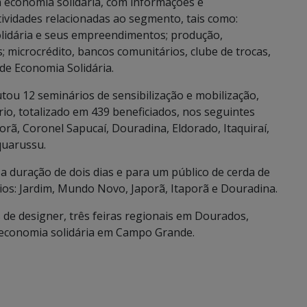
a economia solidária, com informações e
ividades relacionadas ao segmento, tais como:
olidária e seus empreendimentos; produção,
; microcrédito, bancos comunitários, clube de trocas,
 de Economia Solidária.
utou 12 seminários de sensibilização e mobilização,
io, totalizado em 439 beneficiados, nos seguintes
rã, Coronel Sapucaí, Douradina, Eldorado, Itaquiraí,
quarussu.
a duração de dois dias e para um público de cerda de
ios: Jardim, Mundo Novo, Japorã, Itaporã e Douradina.
s de designer, três feiras regionais em Dourados,
 economia solidária em Campo Grande.