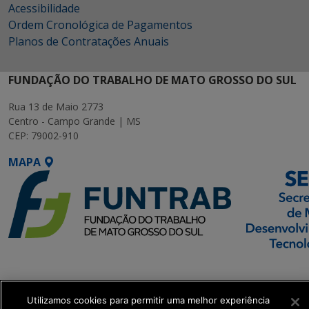
Acessibilidade
Ordem Cronológica de Pagamentos
Planos de Contratações Anuais
FUNDAÇÃO DO TRABALHO DE MATO GROSSO DO SUL
Rua 13 de Maio 2773
Centro - Campo Grande | MS
CEP: 79002-910
MAPA
SETDIG | Secretaria-
Executiva de
Transformação Digital
Utilizamos cookies para permitir uma melhor experiência