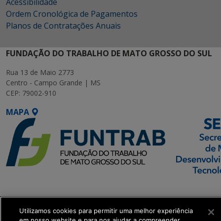
Acessibilidade
Ordem Cronológica de Pagamentos
Planos de Contratações Anuais
FUNDAÇÃO DO TRABALHO DE MATO GROSSO DO SUL
Rua 13 de Maio 2773
Centro - Campo Grande | MS
CEP: 79002-910
MAPA
SETDIG | Secretaria-
Executiva de
Transformação Digital
Utilizamos cookies para permitir uma melhor experiência
em nosso website e para nos ajudar a compreender