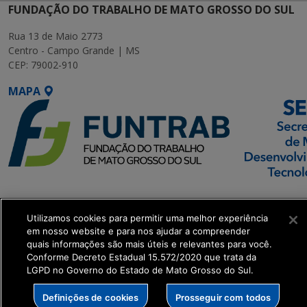
FUNDAÇÃO DO TRABALHO DE MATO GROSSO DO SUL
Rua 13 de Maio 2773
Centro - Campo Grande | MS
CEP: 79002-910
MAPA
SETDIG | Secretaria-
Executiva de
Utilizamos cookies para permitir uma melhor experiência
Transformação Digital
em nosso website e para nos ajudar a compreender
quais informações são mais úteis e relevantes para você.
Conforme Decreto Estadual 15.572/2020 que trata da
get_footer();
LGPD no Governo do Estado de Mato Grosso do Sul.
Definições de cookies
Prosseguir com todos