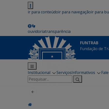
ir para conteúdo
ir para navegação
ir para b
ouvidoria
transparência
FUNTRAB
Fundação de Tr
Institucional
Serviços
Informativos
Fal
Pesquisar
por: