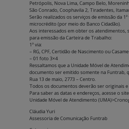
Petrópolis, Nova Lima, Campo Belo, Moreninha
São Conrado, Coophavila 2, Tiradentes, Itama
Serão realizados os serviços de emissão da 1ª
microcrédito (por meio do Banco Cidadão).
Aos interessados em obter os atendimentos, 
para emissão da Carteira de Trabalho:
1ª via:
– RG, CPF, Certidão de Nascimento ou Casam
– 01 foto 3×4
Ressaltamos que a Unidade Móvel de Atendimen
documento ser emitido somente na Funtrab, qu
Rua 13 de maio, 2773 – Centro.
Todos os documentos deverão ser originais e
Para saber as datas e endereços, acesse o sit
Unidade Móvel de Atendimento (UMA)>Cronog
Cláudia Yuri
Assessoria de Comunicação Funtrab