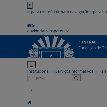
ir para conteúdo
ir para navegação
ir para b
ouvidoria
transparência
FUNTRAB
Fundação de Tr
Institucional
Serviços
Informativos
Fal
Pesquisar
por: