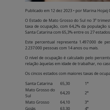
Publicado em
12 dez 2023
• por Marina Hojaij 
O Estado de Mato Grosso do Sul no 3º trimes
taxa de ocupação, com 64,2% da população s
Santa Catarina com 65,3% entre os 27 estados 
Este percentual representa 1.497.000 de p
2.237.000 pessoas com 14 anos ou mais.
O nível de ocupação é calculado pelo percen
relação àquelas em idade de trabalhar, no cas
Os cincos estados com maiores taxas de ocupa
Santa Catarina
65,30
1°
Mato Grosso do
64,20
2°
Sul
Mato Grosso
64,10
3°
Goiás
63,30
4°